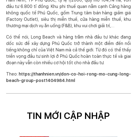
Hàm Ninh, TP Phú Quốc, tỷ lệ 1/2000, quy mô 104,14 ha, vốn
đầu tư 6.800 tỉ đồng. Khu phi thuế quan nằm cạnh Cảng hàng
không quốc tế Phú Quốc, gồm Trung tâm bán hàng giảm giá
(Factory Outlet), siêu thị miễn thuế, cửa hàng miễn thuế, khu
thương mại dịch vụ ăn uống (F&B), khu vui chơi giải trí,…
Có thể nói, Long Beach và hàng trăm nhà đầu tư khác đang
dốc sức để xây dựng Phú Quốc trở thành một điểm đến nổi
tiếng không chỉ của Việt Nam mà cả thế giới. Từ đó có thể thấy
triển vọng đầu tư sinh lợi ở Phú Quốc hoàn toàn thực tế và giai
đoạn này vẫn còn nhiều cơ hội tốt cho nhà đầu tư.
Theo:
https://thanhnien.vn/don-co-hoi-rong-mo-cung-long-
beach-group-post1404984.html
TIN MỚI CẬP NHẬP