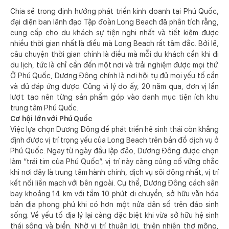
Chia sẻ trong định hướng phát triển kinh doanh tại Phú Quốc,
đại diện ban lãnh đạo Tập đoàn Long Beach đã phân tích rằng,
cung cấp cho du khách sự tiện nghi nhất và tiết kiệm được
nhiều thời gian nhất là điều mà Long Beach rất tâm đắc. Bởi lẽ,
câu chuyện thời gian chính là điều mà mỗi du khách cần khi đi
du lịch, tức là chỉ cần đến một nơi và trải nghiệm được mọi thứ.
Ở Phú Quốc, Dương Đông chính là nơi hội tụ đủ mọi yếu tố cần
và đủ đáp ứng được. Cũng vì lý do ấy, 20 năm qua, đơn vị lần
lượt tạo nên từng sản phẩm góp vào danh mục tiện ích khu
trung tâm Phú Quốc.
Cơ hội lớn với Phú Quốc
Việc lựa chọn Dương Đông để phát triển hệ sinh thái còn khẳng
định được vị trí trọng yếu của Long Beach trên bản đồ dịch vụ ở
Phú Quốc. Ngay từ ngày đầu lập đảo, Dương Đông được chọn
làm “trái tim của Phú Quốc”, vị trí này càng củng cố vững chắc
khi nơi đây là trung tâm hành chính, dịch vụ sôi động nhất, vị trí
kết nối liền mạch với bên ngoài. Cụ thể, Dương Đông cách sân
bay khoảng 14 km với tầm 10 phút di chuyển, sở hữu văn hóa
bản địa phong phú khi có hơn một nửa dân số trên đảo sinh
sống. Về yếu tố địa lý lại càng đặc biệt khi vừa sở hữu hệ sinh
thái sông và biển. Nhờ vị trí thuận lợi, thiên nhiên thơ mộng,