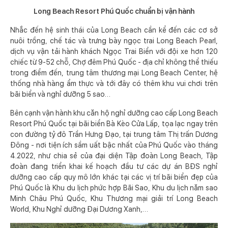
Long Beach Resort Phú Quốc chuẩn bị vận hành
Nhắc đến hệ sinh thái của Long Beach cần kể đến các cơ sở
nuôi trồng, chế tác và trưng bày ngọc trai Long Beach Pearl,
dịch vụ vận tải hành khách Ngọc Trai Biển với đội xe hơn 120
chiếc từ 9-52 chỗ, Chợ đêm Phú Quốc - địa chỉ không thể thiếu
trong điểm đến, trung tâm thương mại Long Beach Center, hệ
thống nhà hàng ẩm thực và tới đây có thêm khu vui chơi trên
bãi biển và nghỉ dưỡng 5 sao…
Bên cạnh vận hành khu căn hộ nghỉ dưỡng cao cấp Long Beach
Resort Phú Quốc tại bãi biển Bà Kèo Cửa Lấp, tọa lạc ngay trên
con đường tỷ đô Trần Hưng Đạo, tại trung tâm Thị trấn Dương
Đông - nơi tiện ích sầm uất bậc nhất của Phú Quốc vào tháng
4.2022, như chia sẻ của đại diện Tập đoàn Long Beach, Tập
đoàn đang triển khai kế hoạch đầu tư các dự án BĐS nghỉ
dưỡng cao cấp quy mô lớn khác tại các vị trí bãi biển đẹp của
Phú Quốc là Khu du lịch phức hợp Bãi Sao, Khu du lịch năm sao
Minh Châu Phú Quốc, Khu Thương mại giải trí Long Beach
World, Khu Nghỉ dưỡng Đại Dương Xanh,…