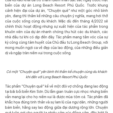
của Kù Kao Khải đã trở thành điểm nhấn đặc sắc ngay trước mặt
biển của dự án Long Beach Resort Phú Quốc. Trước khung
cảnh hiện đại của dự án, “Chuyện quê” như một góc nhỏ bình
yên, đang thì thầm kể những câu chuyện ý nghĩa, mang hơi thở
của cuộc sống cùng du khách. Mặc dù đến tháng 4/2022 sẽ
chính thức hoạt động nhưng sự xuất hiện của tác phẩm trong
khuôn viên của dự án nhanh chóng thu hút các du khách, các
nhà đầu tư khi có dịp đến đây. Tác phẩm mang tầm vóc của sự
kỳ công cùng tâm huyết của Chủ đầu tư Long Beach Group, với
mong muốn ngợi ca vẻ đẹp của lao động, của những điều giản
dị và ngập tràn niềm vui trong cuộc sống.
Có một “Chuyện quê” yên bình thì thầm kể chuyện cùng du khách
khi đến với Long Beach Resort Phú Quốc
Tác phẩm "Chuyện quê" kể về một đôi vợ chồng đang lao động
tại bãi bồi biển Kim Sơn. Dù lắm gian truân cực nhọc nhưng biển
vẫn mang lại cho họ niềm vui là được mùa tôm cá. Tác phẩm đã
khắc họa đúng tinh thần và sự lam lũ của ngư dân, những người
bám biển, hăng say lao động giữa đại dương rộng lớn. Chuyện
quê luôn gợi cho người ta nhiều cảm xúc đồng cảm, đặc biệt là