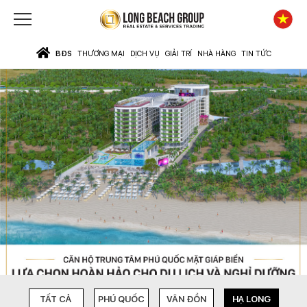
BĐS
THƯƠNG MẠI
DỊCH VỤ
GIẢI TRÍ
NHÀ HÀNG
TIN TỨC
TẤT CẢ
PHÚ QUỐC
VÂN ĐỒN
HẠ LONG